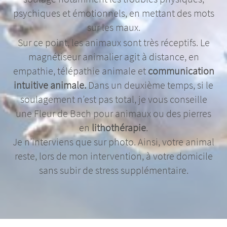
psychiques et émotionnels, en mettant des mots
sur les maux.
Sur ce point, les animaux sont très réceptifs. Le
magnétiseur animalier agit à distance, en
empathie, télépathie animale et
communication
intuitive animale.
Dans un deuxième temps, si le
soulagement n’est pas total, je vous conseille
une Fleur de Bach pour animaux ou des pierres
en
lithothérapie
.
Je n’interviens que sur photo. Ainsi, votre animal
reste, lors de mon intervention, à votre domicile
sans subir de stress supplémentaire.