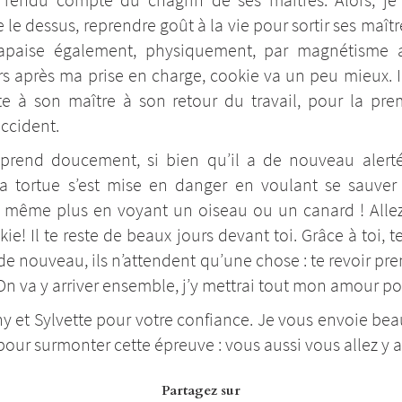
 le dessus, reprendre goût à la vie pour sortir ses maîtr
’apaise également, physiquement, par magnétisme a
rs après ma prise en charge, cookie va un peu mieux. 
ête à son maître à son retour du travail, pour la pre
accident.
eprend doucement, si bien qu’il a de nouveau alerté
la tortue s’est mise en danger en voulant se sauver 
t même plus en voyant un oiseau ou un canard ! Alle
kie! Il te reste de beaux jours devant toi. Grâce à toi, t
 de nouveau, ils n’attendent qu’une chose : te revoir pr
! On va y arriver ensemble, j’y mettrai tout mon amour po
ny et Sylvette pour votre confiance. Je vous envoie be
our surmonter cette épreuve : vous aussi vous allez y ar
Partagez sur