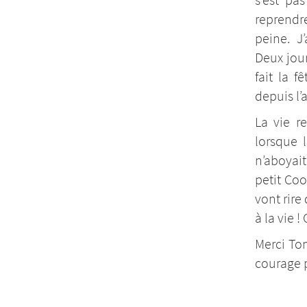
reprendre
peine. J
Deux jou
fait la f
depuis l’
La vie r
lorsque 
n’aboyai
petit Coo
vont rire
à la vie 
Merci To
courage p