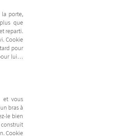
la porte,
 plus que
t reparti.
vi. Cookie
 tard pour
 pour lui…
i et vous
un bras à
ez-le bien
 construit
on. Cookie