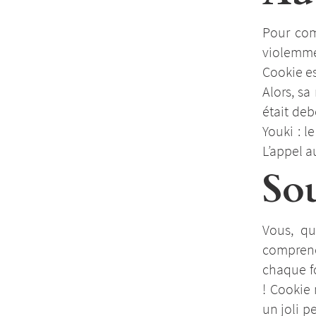
Pour com
violemme
Cookie es
Alors, sa
était deb
Youki : l
L’appel a
So
Vous, qu
comprene
chaque fo
! Cookie 
un joli p