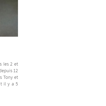
 les 2 et
 depuis 12
es Tony et
 il y a 5