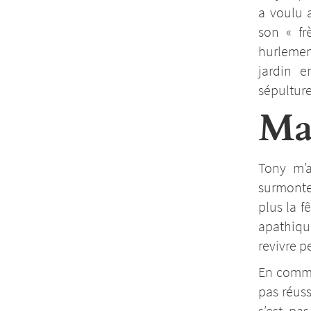
a voulu a
son « fr
hurlemen
jardin e
sépulture
Ma
Tony m’a
surmonter
plus la 
apathiqu
revivre p
En commun
pas réuss
s’est pa