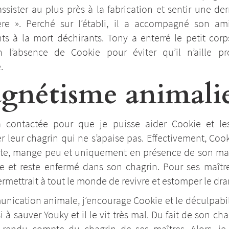
ssister au plus près à la fabrication et sentir une der
ère ». Perché sur l’établi, il a accompagné son am
ts à la mort déchirants. Tony a enterré le petit corp
n l’absence de Cookie pour éviter qu’il n’aille pr
.
gnétisme animali
 contactée pour que je puisse aider Cookie et le
 leur chagrin qui ne s’apaise pas. Effectivement, Cook
fête, mange peu et uniquement en présence de son maîtr
e et reste enfermé dans son chagrin. Pour ses maîtres
ermettrait à tout le monde de revivre et estomper le dr
ication animale, j’encourage Cookie et le déculpabilis
i à sauver Youky et il le vit très mal. Du fait de son chag
s rendu compte du chagrin de ses maîtres. Alors, je l