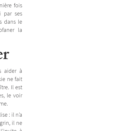
nière fois
i par ses
s dans le
ofaner la
er
s aider à
ie ne fait
e. Il est
, le voir
ame.
e : il n’a
rin, il ne
’invite à