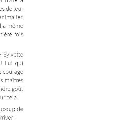
es de leur
nimalier.
Il a même
mière fois
 Sylvette
! Lui qui
z courage
es maîtres
endre goût
ur cela !
aucoup de
river !