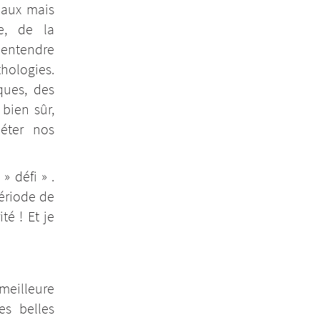
maux mais
e, de la
s entendre
hologies.
ques, des
 bien sûr,
éter nos
» défi » .
ériode de
té ! Et je
meilleure
es belles