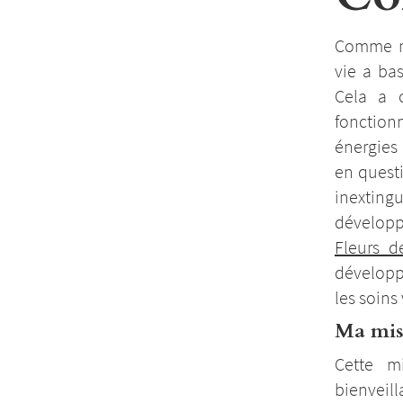
Comme m
vie a ba
Cela a 
fonctio
énergies
en questi
inextingu
dévelop
Fleurs 
développé
les soins
Ma mis
Cette m
bienvei