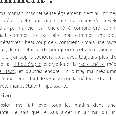
a maman, magnétiseuse également, c’est au mome
sculé que cette puissance dans mes mains s’est révél
changé ma vie. J’ai cherché à comprendre comm
nnait, comment ne pas faire mal, comment me prot
 négatives : beaucoup de « comment » mais une sacr
on, de qui j’étais et du pourquoi de cette « mission ». 
ible, j’ai appris toujours plus, avec toujours plus d’ou
pé la
lithothérapie
énergétique, la
radiesthésie
médi
de Bach
, et d’autres encore. En outre, ma médiumni
e me permettant de « voir » là où la médecine traditi
 vétérinaires étaient impuissants.
sion
ission me fait lever tous les matins dans une
llante. Je sais que je vais aider un animal ou u