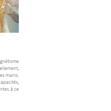
agnétisme
éellement,
mes mains.
capacités,
ntes à ce