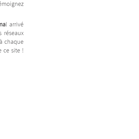
émoignez
ma
l arrivé
s réseaux
 à chaque
 ce site !