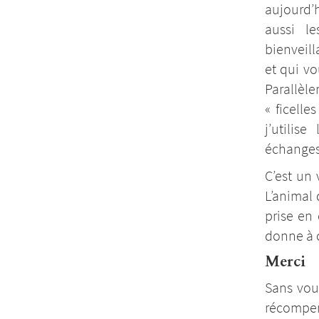
aujourd’
aussi l
bienveill
et qui v
Parallèl
« ficelle
j’utili
échanges
C’est un 
L’animal
prise en 
donne à 
Merci
Sans vou
récompen