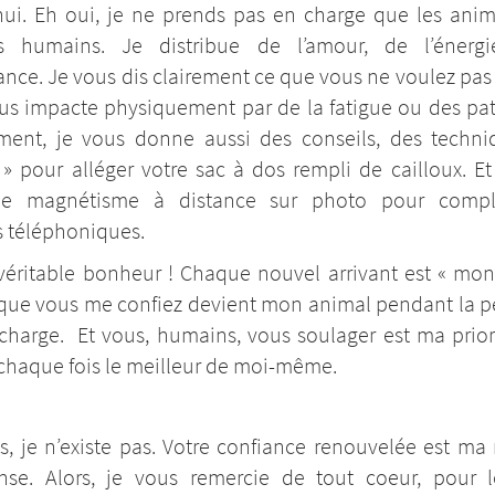
hui. Eh oui, je ne prends pas en charge que les ani
es humains. Je distribue de l’amour, de l’énergi
ance. Je vous dis clairement ce que vous ne voulez pa
ous impacte physiquement par de la fatigue ou des pat
ement, je vous donne aussi des conseils, des techni
s » pour alléger votre sac à dos rempli de cailloux. Et
se le magnétisme à distance sur photo pour compl
 téléphoniques.
véritable bonheur ! Chaque nouvel arrivant est « mon 
 que vous me confiez devient mon animal pendant la p
charge. Et vous, humains, vous soulager est ma priori
chaque fois le meilleur de moi-même.
s, je n’existe pas. Votre confiance renouvelée est ma 
se. Alors, je vous remercie de tout coeur, pour l