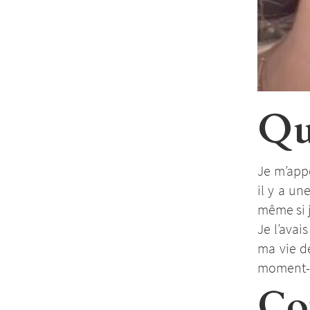
Qui
Je m’app
il y a un
même si j
Je l’avai
ma vie d
moment-l
Co