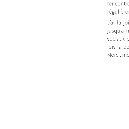
rencont
régulière
J’ai la j
jusqu’à 
sociaux 
fois la p
Merci, me